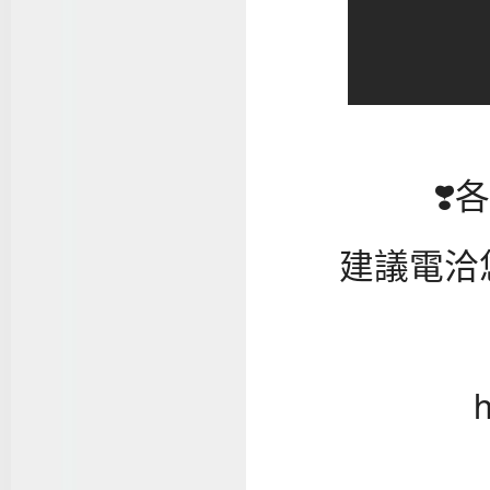
❣
建議電洽
h